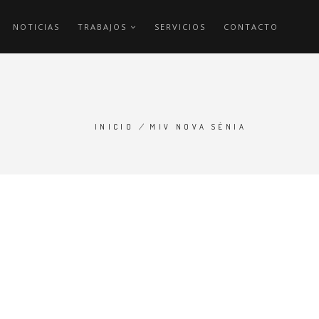
NOTICIAS
TRABAJOS
SERVICIOS
CONTACTO
INICIO
/
MIV NOVA SÉNIA
SOBRESCRIBIR
ENLACES
DE
AYUDA
A
LA
NAVEGACIÓN